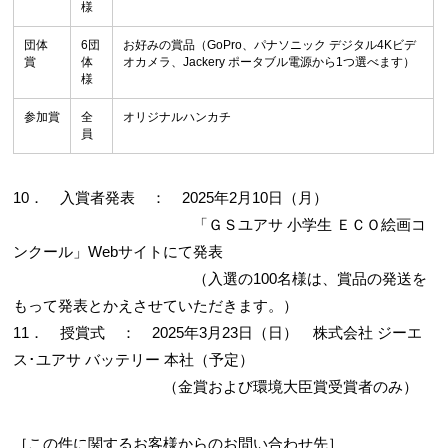
様
団体
6団
お好みの賞品（GoPro、パナソニック デジタル4Kビデ
賞
体
オカメラ、Jackery ポータブル電源から1つ選べます）
様
参加賞
全
オリジナルハンカチ
員
10． 入賞者発表 ： 2025年2月10日（月）
「ＧＳユアサ 小学生 ＥＣＯ絵画コ
ンクール」Webサイトにて発表
（入選の100名様は、賞品の発送を
もって発表とかえさせていただきます。）
11． 授賞式 ： 2025年3月23日（日） 株式会社 ジーエ
ス･ユアサ バッテリー 本社（予定）
（金賞および環境大臣賞受賞者のみ）
［この件に関するお客様からのお問い合わせ先］