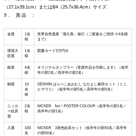
（27.1x39.1cm）またはB4（25.7x36.4cm）サイズ
9． 賞 品 ：
金賞
1名
世界自然遺産「屋久島」旅行（ご家族をご招待 ※4名様
様
まで）
環境大
1名
図書カード3万円分
臣賞
様
銀賞
4名
オリジナルタンブラー（受賞作品を印刷します）（低学
様
年の部2名／高学年の部2名）
銅賞
10
SEISHIN はらぺこあおむし なかよし栽培セット（ミニ
名
ヒマワリ）（低学年の部5名／高学年の部5名）
様
ニッカ
2名
NICKER fun！POSTER COLOUR（低学年の部1名／
ー絵具
様
高学年の部1名）
賞
入選
100
NICKER 3原色絵具セット（低学年の部50名／高学年
名
の部50名）