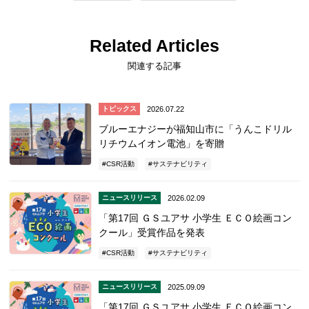
Related Articles
関連する記事
2026.07.22
トピックス
ブルーエナジーが福知山市に「うんこドリル
リチウムイオン電池」を寄贈
CSR活動
サステナビリティ
2026.02.09
ニュースリリース
「第17回 ＧＳユアサ 小学生 ＥＣＯ絵画コン
クール」受賞作品を発表
CSR活動
サステナビリティ
2025.09.09
ニュースリリース
「第17回 ＧＳユアサ 小学生 ＥＣＯ絵画コン