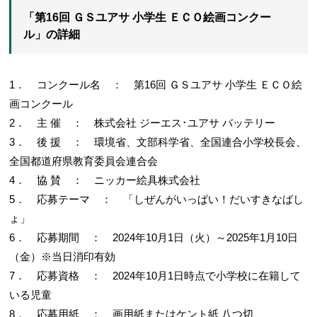
「第16回 ＧＳユアサ 小学生 ＥＣＯ絵画コンクー
ル」の詳細
1． コンクール名 ： 第16回 ＧＳユアサ 小学生 ＥＣＯ絵
画コンクール
2． 主 催 ： 株式会社 ジーエス･ユアサ バッテリー
3． 後 援 ： 環境省、文部科学省、全国連合小学校長会、
全国都道府県教育委員会連合会
4． 協 賛 ： ニッカー絵具株式会社
5． 応募テーマ ： 「しぜんがいっぱい！だいすきなばし
ょ」
6． 応募期間 ： 2024年10月1日（火）～2025年1月10日
（金）※当日消印有効
7． 応募資格 ： 2024年10月1日時点で小学校に在籍して
いる児童
8． 応募用紙 ： 画用紙またはケント紙 八つ切