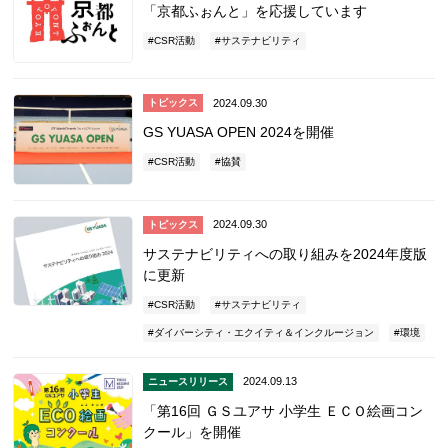
「京都ふぉんと」を応援しています
CSR活動
サステナビリティ
2024.09.30
トピックス
GS YUASA OPEN 2024を開催
CSR活動
協賛
2024.09.30
トピックス
サステナビリティへの取り組みを2024年度版
に更新
CSR活動
サステナビリティ
ダイバーシティ・エクイティ＆インクルージョン
環境
2024.09.13
ニュースリリース
「第16回 ＧＳユアサ 小学生 ＥＣＯ絵画コン
クール」を開催