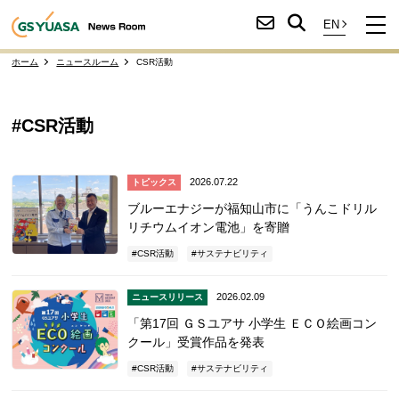
ホーム
ニュースルーム
CSR活動
#CSR活動
2026.07.22
トピックス
ブルーエナジーが福知山市に「うんこドリル
リチウムイオン電池」を寄贈
CSR活動
サステナビリティ
2026.02.09
ニュースリリース
「第17回 ＧＳユアサ 小学生 ＥＣＯ絵画コン
クール」受賞作品を発表
CSR活動
サステナビリティ