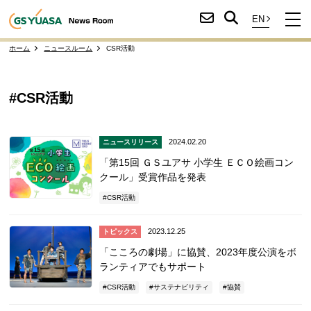
ホーム
ニュースルーム
CSR活動
#CSR活動
2024.02.20
ニュースリリース
「第15回 ＧＳユアサ 小学生 ＥＣＯ絵画コン
クール」受賞作品を発表
CSR活動
2023.12.25
トピックス
「こころの劇場」に協賛、2023年度公演をボ
ランティアでもサポート
CSR活動
サステナビリティ
協賛