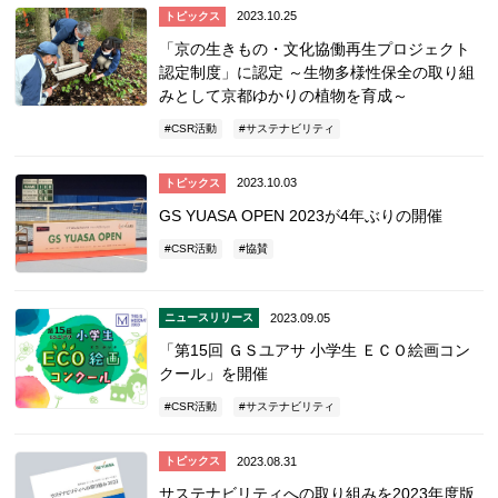
2023.10.25
トピックス
「京の生きもの・文化協働再生プロジェクト
認定制度」に認定 ～生物多様性保全の取り組
みとして京都ゆかりの植物を育成～
CSR活動
サステナビリティ
2023.10.03
トピックス
GS YUASA OPEN 2023が4年ぶりの開催
CSR活動
協賛
2023.09.05
ニュースリリース
「第15回 ＧＳユアサ ⼩学⽣ ＥＣＯ絵画コン
クール」を開催
CSR活動
サステナビリティ
2023.08.31
トピックス
サステナビリティへの取り組みを2023年度版