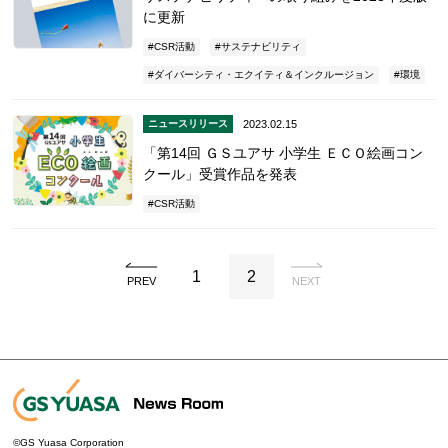
に更新
CSR活動
サステナビリティ
ダイバーシティ・エクイティ＆インクルージョン
環境
2023.02.15
ニュースリリース
「第14回 ＧＳユアサ 小学生 ＥＣＯ絵画コン
クール」受賞作品を発表
CSR活動
1
2
PREV
NEXT
©GS Yuasa Corporation