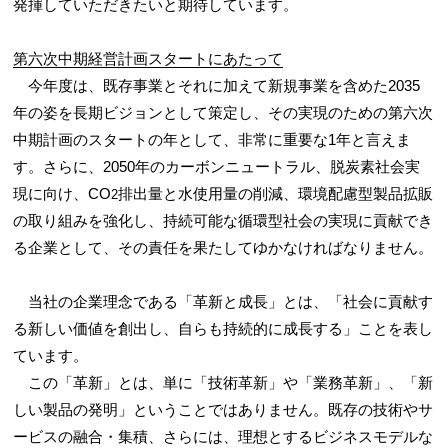
発揮していただきたいと期待しています。
第六次中期経営計画スタートにあたって
今年度は、既存事業とそれに加えて新規事業を含めた2035
年の姿を長期ビジョンとして策定し、その実現のための第六次
中期計画のスタートの年として、非常に重要な1年と言えま
す。さらに、2050年のカーボンニュートラル、脱炭素社会実
現に向け、CO
排出量と水使用量の削減、環境配慮型製品拡販
2
の取り組みを強化し、持続可能な循環型社会の実現に貢献でき
る企業として、その責任を果たしてゆかなければなりません。
当社の企業理念である「革新と成長」とは、「社会に貢献す
る新しい価値を創出し、自らも持続的に成長する」ことを表し
ています。
この「革新」とは、単に「技術革新」や「業務革新」、「新
しい製品の発明」ということではありません。既存の技術やサ
ービスの融合・集積、さらには、理想とするビジネスモデルな