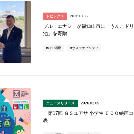
トピックス
2026.07.22
ブルーエナジーが福知山市に「うんこドリ
池」を寄贈
CSR活動
サステナビリティ
ニュースリリース
2026.02.09
「第17回 ＧＳユアサ 小学生 ＥＣＯ絵
表