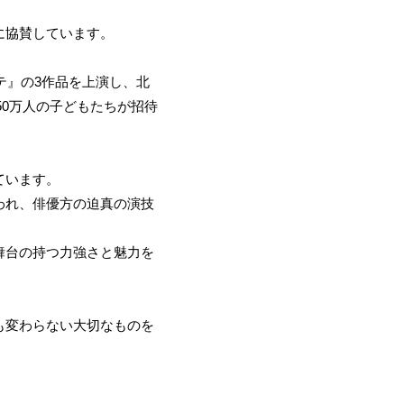
に協賛しています。
テ』の3作品を上演し、北
50万人の子どもたちが招待
ています。
われ、俳優方の迫真の演技
舞台の持つ力強さと魅力を
も変わらない大切なものを