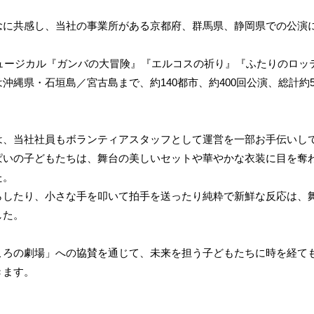
念に共感し、当社の事業所がある京都府、群馬県、静岡県での公演
ミュージカル『ガンバの大冒険』『エルコスの祈り』『ふたりのロッ
沖縄県・石垣島／宮古島まで、約140都市、約400回公演、総計約
は、当社社員もボランティアスタッフとして運営を一部お手伝いし
ぱいの子どもたちは、舞台の美しいセットや華やかな衣装に目を奪
た。
らしたり、小さな手を叩いて拍手を送ったり純粋で新鮮な反応は、
した。
ころの劇場」への協賛を通じて、未来を担う子どもたちに時を経て
ます。​