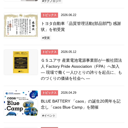
テクノロジー
2026.06.22
トピックス
トヨタ自動車「品質管理活動(部品部門) 感謝
状」を初受賞
受賞
2026.05.12
トピックス
ＧＳユアサ 産業電池電源事業部が一般社団法
人 Factory Pride Association（FPA）へ加入
― 現場で働く一人ひとりの誇りを起点に、も
のづくりの価値を社会へ ―
2026.04.29
トピックス
BLUE BATTERY 「caos」の誕生20周年を記
念し「caos Blue Camp」を開催
イベント