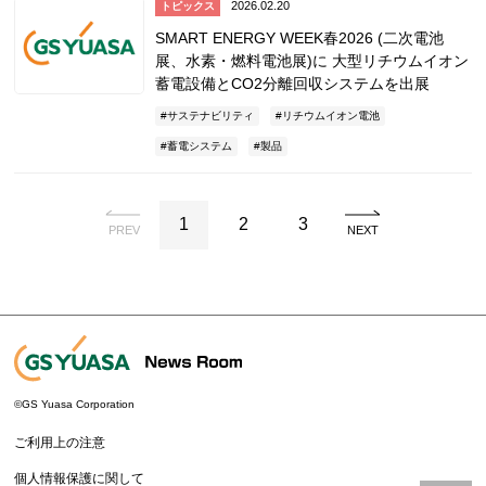
2026.02.20
トピックス
SMART ENERGY WEEK春2026 (二次電池
展、水素・燃料電池展)に 大型リチウムイオン
蓄電設備とCO2分離回収システムを出展
サステナビリティ
リチウムイオン電池
蓄電システム
製品
1
2
3
PREV
NEXT
©GS Yuasa Corporation
ご利用上の注意
個人情報保護に関して