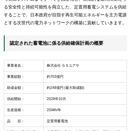
る安全性と持続可能性を両立した、定置用蓄電システムを供給
することで、日本政府が目指す再生可能エネルギーを主力電源
とする次世代の電力ネットワークの構築に貢献していきます。
認定された蓄電池に係る供給確保計画の概要
事業者名：
株式会社 ＧＳユアサ
事業総額：
約703億円
助成金額：
約248億円 (最大助成額)
供給開始：
2028年10月
生産規模：
2GWh/年
品 目：
定置用蓄電池