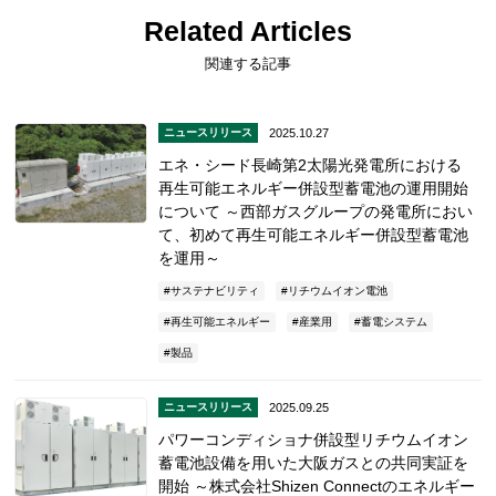
Related Articles
関連する記事
2025.10.27
ニュースリリース
エネ・シード長崎第2太陽光発電所における
再生可能エネルギー併設型蓄電池の運用開始
について ～西部ガスグループの発電所におい
て、初めて再生可能エネルギー併設型蓄電池
を運用～
サステナビリティ
リチウムイオン電池
再生可能エネルギー
産業用
蓄電システム
製品
2025.09.25
ニュースリリース
パワーコンディショナ併設型リチウムイオン
蓄電池設備を用いた大阪ガスとの共同実証を
開始 ～株式会社Shizen Connectのエネルギー