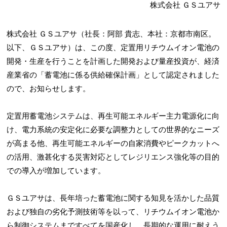
株式会社 ＧＳユアサ
株式会社 ＧＳユアサ（社長：阿部 貴志、本社：京都市南区。
以下、ＧＳユアサ）は、この度、定置用リチウムイオン電池の
開発・生産を行うことを計画した開発および量産投資が、経済
産業省の「蓄電池に係る供給確保計画」として認定されました
ので、お知らせします。
定置用蓄電池システムは、再生可能エネルギー主力電源化に向
け、電力系統の安定化に必要な調整力としての世界的なニーズ
が高まる他、再生可能エネルギーの自家消費やピークカットへ
の活用、激甚化する災害対応としてレジリエンス強化等の目的
での導入が増加しています。
ＧＳユアサは、長年培った蓄電池に関する知見を活かした品質
および独自の劣化予測技術等を以って、リチウムイオン電池か
ら制御システムまですべてを国産化し、長期的な運用に耐えう