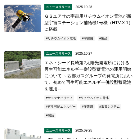
2025.10.28
ニュースリリース
ＧＳユアサの宇宙用リチウムイオン電池が新
型宇宙ステーション補給機1号機（HTV-X 1）
に搭載
リチウムイオン電池
宇宙用
製品
2025.10.27
ニュースリリース
エネ・シード長崎第2太陽光発電所における
再生可能エネルギー併設型蓄電池の運用開始
について ～西部ガスグループの発電所におい
て、初めて再生可能エネルギー併設型蓄電池
を運用～
サステナビリティ
リチウムイオン電池
再生可能エネルギー
産業用
蓄電システム
製品
2025.09.25
ニュースリリース