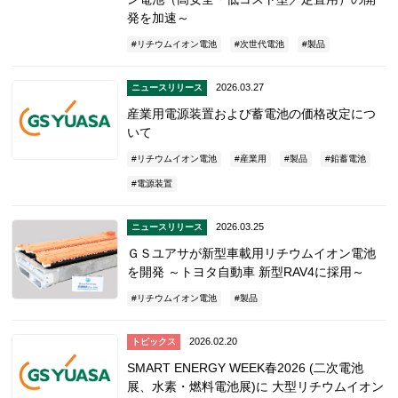
発を加速～
リチウムイオン電池
次世代電池
製品
2026.03.27
ニュースリリース
産業用電源装置および蓄電池の価格改定につ
いて
リチウムイオン電池
産業用
製品
鉛蓄電池
電源装置
2026.03.25
ニュースリリース
ＧＳユアサが新型車載用リチウムイオン電池
を開発 ～トヨタ自動車 新型RAV4に採用～
リチウムイオン電池
製品
2026.02.20
トピックス
SMART ENERGY WEEK春2026 (二次電池
展、水素・燃料電池展)に 大型リチウムイオン