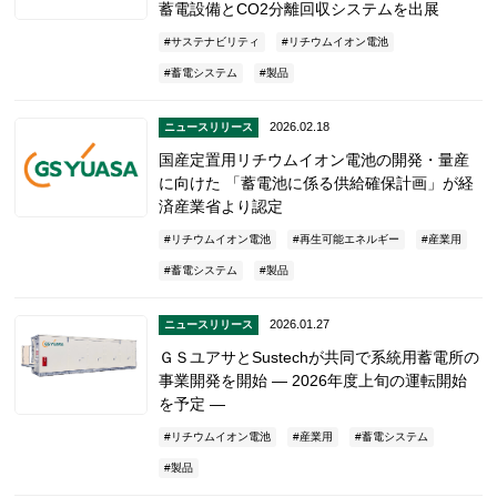
蓄電設備とCO2分離回収システムを出展
サステナビリティ
リチウムイオン電池
蓄電システム
製品
2026.02.18
ニュースリリース
国産定置用リチウムイオン電池の開発・量産
に向けた 「蓄電池に係る供給確保計画」が経
済産業省より認定
リチウムイオン電池
再生可能エネルギー
産業用
蓄電システム
製品
2026.01.27
ニュースリリース
ＧＳユアサとSustechが共同で系統用蓄電所の
事業開発を開始 ― 2026年度上旬の運転開始
を予定 ―
リチウムイオン電池
産業用
蓄電システム
製品