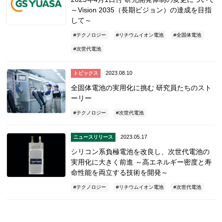
～Vision 2035（長期ビジョン）の達成を目指
して～
テクノロジー
リチウムイオン電池
全固体電池
次世代電池
2023.08.10
トピックス
全固体電池の実用化に挑む 研究員たちのスト
ーリー
テクノロジー
次世代電池
2023.05.17
ニュースリリース
シリコン系負極電池を改良し、次世代電池の
実用化に大きく前進 ～高エネルギー密度と寿
命性能を両立する技術を開発～
テクノロジー
リチウムイオン電池
次世代電池