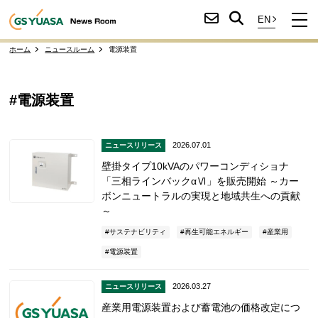
ホーム
ニュースルーム
電源装置
#電源装置
2026.07.01
ニュースリリース
壁掛タイプ10kVAのパワーコンディショナ
「三相ラインバックαⅥ」を販売開始 ～カー
ボンニュートラルの実現と地域共生への貢献
～
サステナビリティ
再生可能エネルギー
産業用
電源装置
2026.03.27
ニュースリリース
産業用電源装置および蓄電池の価格改定につ