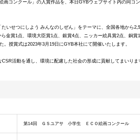
Ｏ絵画コンクール」の入賞作品を、本日GYBウェブサイト内の同コ
たいせつにしよう みんなのしぜん」をテーマに、全国各地から2,9
ら金賞1点、環境大臣賞1点、銀賞4点、ニッカー絵具賞2点、銅賞1
た。授賞式は2023年3月19日にGYB本社にて開催いたします。
なCSR活動を通し、環境に配慮した社会の形成に貢献してまいりま
第14回 ＧＳユアサ 小学生 ＥＣＯ絵画コンクール