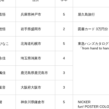
直悟
兵庫県神戸市
5
屋久島旅行
悠悟
岩手県盛岡市
2
図書カード 3万円分
ひなこ
北海道札幌市
5
東急ハンズカタログ
「from hand to ha
永佳
埼玉県鴻巣市
4
楓佳
鹿児島県鹿児島市
3
葉音
大阪府大阪市
3
渚
神奈川県鎌倉市
5
NICKER
fun! POSTER COL