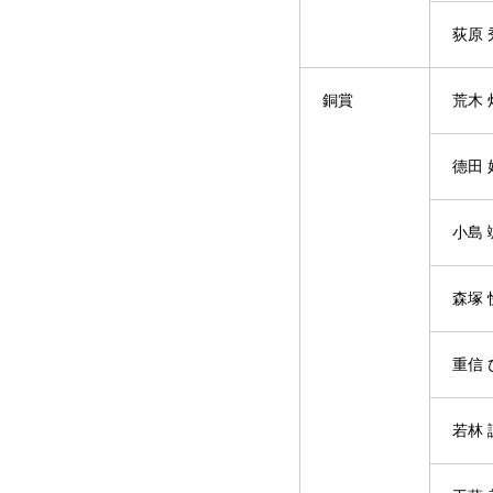
荻原 
銅賞
荒木 
德田 
小島 
森塚 
重信 
若林 