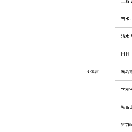
工藤 
吉水 
清水 
田村 
団体賞
霧島
学校
毛呂
御前