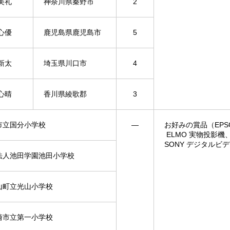
美礼
神奈川県秦野市
2
心優
鹿児島県鹿児島市
5
新太
埼玉県川口市
4
心晴
香川県綾歌郡
3
市立国分小学校
―
お好みの賞品（EPS
ELMO 実物投影機
SONY デジタルビ
法人池田学園池田小学校
山町立光山小学校
崎市立第一小学校