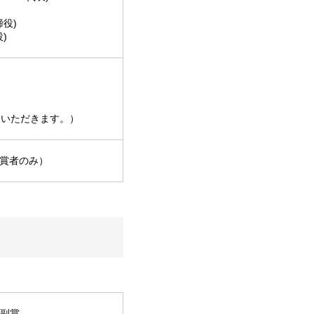
役)
)
ていただきます。）
入賞者のみ）
副賞