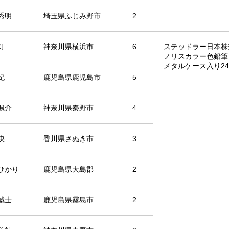
秀明
埼玉県ふじみ野市
2
灯
神奈川県横浜市
6
ステッドラー日本
ノリスカラー色鉛筆
メタルケース入り2
妃
鹿児島県鹿児島市
5
颯介
神奈川県秦野市
4
快
香川県さぬき市
3
ひかり
鹿児島県大島郡
2
誠士
鹿児島県霧島市
2