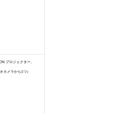
ON プロジェクター、
、
デオカメラから1つ）