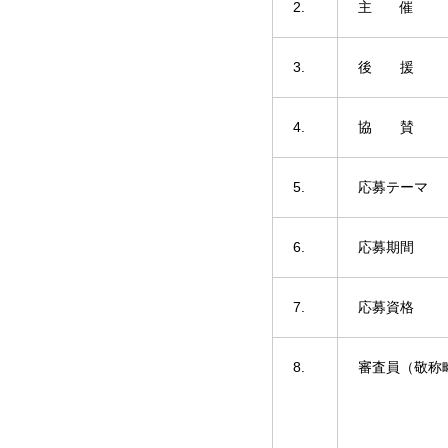
2.
主 催
3.
後 援
4.
協 賛
5.
応募テーマ
6.
応募期間
7.
応募資格
8.
審査員（敬称