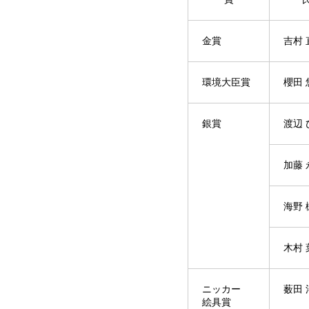
金賞
吉村 
環境大臣賞
櫻田 
銀賞
渡辺 
加藤 
海野 
木村 
ニッカー
薮田 
絵具賞