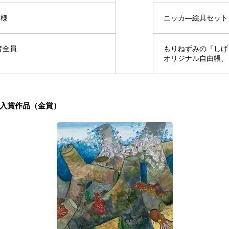
名様
ニッカ―絵具セット
者全員
もりねずみの『しげ
オリジナル自由帳、
入賞作品（金賞）