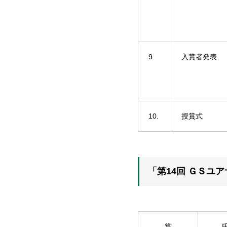
9.
入賞者発表
10.
授賞式
「第14回 ＧＳユ
賞