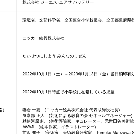
株式会社 ジーエス･ユアサ バッテリー
環境省、文部科学省、全国連合小学校長会、全国都道府県
ニッカー絵具株式会社
たいせつにしよう みんなのしぜん
2022年10月1日（土）～2023年1月13日（金）当日消印有
2022年10月1日時点で小学校に在籍している児童
略）
妻倉 一嘉 (ニッカー絵具株式会社 代表取締役社長)
屋嘉部 正人 (芸術による教育の会 ゼネラルマネージャー)
勅使河原 純 (美術評論家、キュレーター、元世田谷美術館
AWAJI (絵本作家、イラストレーター)
前沢 知子 (美術家、美術教育研究家、Tomoko Maezawa Stu