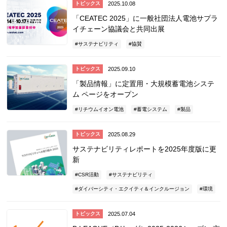
2025.10.08
トピックス
「CEATEC 2025」に一般社団法人電池サプラ
イチェーン協議会と共同出展
サステナビリティ
協賛
2025.09.10
トピックス
「製品情報」に定置用・大規模蓄電池システ
ム ページをオープン
リチウムイオン電池
蓄電システム
製品
2025.08.29
トピックス
サステナビリティレポートを2025年度版に更
新
CSR活動
サステナビリティ
ダイバーシティ・エクイティ＆インクルージョン
環境
2025.07.04
トピックス