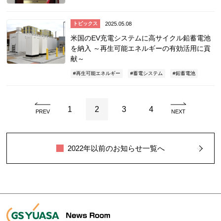
2025.05.08
トピックス
米国のEV充電システムに高サイクル鉛蓄電池
を納入 ～再生可能エネルギーの有効活用に貢
献～
再生可能エネルギー
蓄電システム
鉛蓄電池
1
2
3
4
PREV
NEXT
2022年以前のお知らせ一覧へ