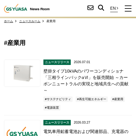
ホーム
ニュースルーム
産業用
#産業用
2026.07.01
ニュースリリース
壁掛タイプ10kVAのパワーコンディショナ
「三相ラインバックαⅥ」を販売開始 ～カー
ボンニュートラルの実現と地域共生への貢献
～
サステナビリティ
再生可能エネルギー
産業用
電源装置
2026.03.27
ニュースリリース
電気車用鉛蓄電池および関連部品、充電器の