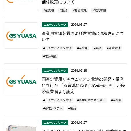
価格改定について
産業用
製品
鉛蓄電池
電気車用
2026.03.27
ニュースリリース
産業用電源装置および蓄電池の価格改定につ
いて
リチウムイオン電池
産業用
製品
鉛蓄電池
電源装置
2026.02.18
ニュースリリース
国産定置用リチウムイオン電池の開発・量産
に向けた 「蓄電池に係る供給確保計画」が経
済産業省より認定
リチウムイオン電池
再生可能エネルギー
産業用
蓄電システム
製品
2026.01.27
ニュースリリース