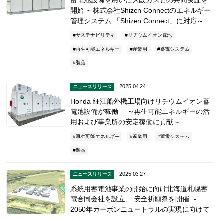
開始 ～株式会社Shizen Connectのエネルギー
管理システム 「Shizen Connect」に対応～
サステナビリティ
リチウムイオン電池
再生可能エネルギー
産業用
蓄電システム
製品
2025.04.24
ニュースリリース
Honda 細江船外機工場向けリチウムイオン蓄
電池設備が稼働 ～再生可能エネルギーの活
用および事業所の安定稼働に貢献～
再生可能エネルギー
産業用
蓄電システム
製品
2025.03.27
ニュースリリース
系統用蓄電池事業の開始に向け北海道札幌蓄
電合同会社を設立、 安全祈願祭を開催 ～
2050年カーボンニュートラルの実現に向けて
～