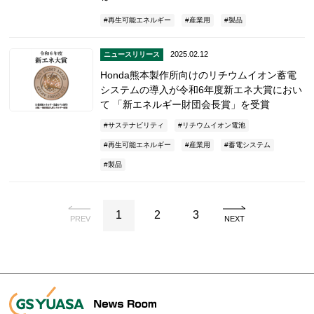
再生可能エネルギー
産業用
製品
2025.02.12
ニュースリリース
Honda熊本製作所向けのリチウムイオン蓄電
システムの導入が令和6年度新エネ大賞におい
て 「新エネルギー財団会長賞」を受賞
サステナビリティ
リチウムイオン電池
再生可能エネルギー
産業用
蓄電システム
製品
1
2
3
PREV
NEXT