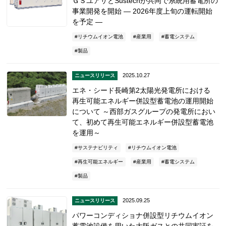
ＧＳユアサとSustechが共同で系統用蓄電所の
事業開発を開始 ― 2026年度上旬の運転開始
を予定 ―
リチウムイオン電池
産業用
蓄電システム
製品
2025.10.27
ニュースリリース
エネ・シード長崎第2太陽光発電所における
再生可能エネルギー併設型蓄電池の運用開始
について ～西部ガスグループの発電所におい
て、初めて再生可能エネルギー併設型蓄電池
を運用～
サステナビリティ
リチウムイオン電池
再生可能エネルギー
産業用
蓄電システム
製品
2025.09.25
ニュースリリース
パワーコンディショナ併設型リチウムイオン
蓄電池設備を用いた大阪ガスとの共同実証を